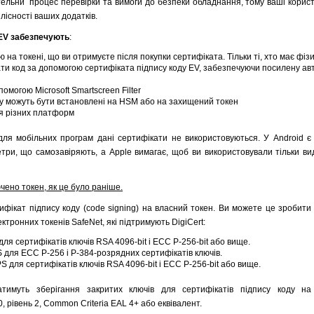
тельни процес перевірки та вимоги до безпеки обладнання, тому ваші корист
лісності ваших додатків.
 EV забезпечують
:
на токені, що ви отримуєте після покупки сертифіката. Тільки ті, хто має фіз
ати код за допомогою сертифіката підпису коду EV, забезпечуючи посилену ав
омогою Microsoft Smartscreen Filter
у можуть бути встановлені на HSM або на захищений токен
ля різних платформ
для мобільних програм дані сертифікати не використовуються. У Android є
етри, що самозавіряють, а Apple вимагає, щоб ви використовували тільки в
ючено токен, як це було раніше.
фікат підпису коду (code signing) на власний токен. Ви можете це зробити 
ктронних токенів SafeNet, які підтримують DigiCert:
ля сертифікатів ключів RSA 4096-bit і ECC P-256-bit або вище.
S для ECC P-256 і P-384-розрядних сертифікатів ключів.
S для сертифікатів ключів RSA 4096-bit і ECC P-256-bit або вище.
атимуть зберігання закритих ключів для сертифікатів підпису коду на
, рівень 2, Common Criteria EAL 4+ або еквівалент.