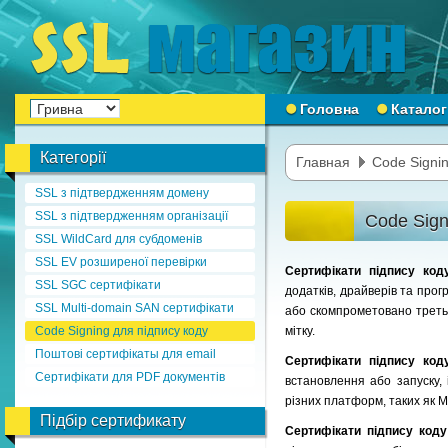
Головна
Каталог
Категорії
Главная
Code Signin
SSL з підтвердженням домену
SSL з підтвердженням організації
Code Sign
SSL WildCard для субдоменів
SSL EV розширеної перевірки
Сертифікати підпису ко
SSL SGC сертифікати
додатків, драйверів та прог
SSL Multi-domain SAN сертифікати
або скомпрометовано третьо
Code Signing для підпису коду
мітку.
Поштові сертифікаты для email
Сертифікати підпису ко
Сертифікати для PDF документів
встановлення або запуску,
різних платформ, таких як Mi
Підбір сертификату
Сертифікати підпису код