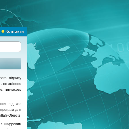
Контакти
ого підпису
ь, не змінено
е, тимчасову
ення під час
 програм для
illa® Objects
у з цифровим