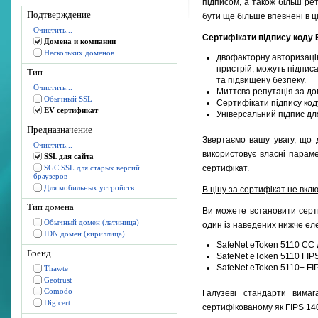
підписом, а також більш ре
Подтверждение
бути ще більше впевнені в ці
Очистить...
Сертифікати підпису коду
Домена и компании
Нескольких доменов
двофакторну авторизацію 
пристрій, можуть підпис
Тип
та підвищену безпеку.
Очистить...
Миттєва репутація за доп
Обычный SSL
Сертифікати підпису код
EV сертификат
Універсальний підпис д
Предназначение
Звертаємо вашу увагу, що 
Очистить...
використовує власні парам
SSL для сайта
SGC SSL для старых версий
сертифікат.
браузеров
Для мобильных устройств
В ціну за сертифікат не вкл
Тип домена
Ви можете встановити серти
Обычный домен (латиница)
один із наведених нижче еле
IDN домен (кириллица)
SafeNet eToken 5110 CC д
Бренд
SafeNet eToken 5110 FIP
SafeNet eToken 5110+ FIP
Thawte
Geotrust
Comodo
Галузеві стандарти вимаг
Digicert
сертифікованому як FIPS 140