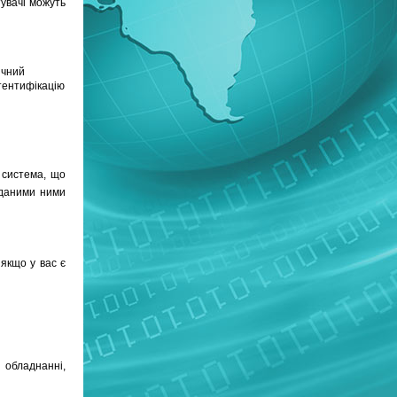
увачі можуть
ичний
тентифікацію
 система, що
иданими ними
якщо у вас є
 обладнанні,