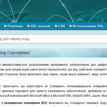
Помічник
SSL новини
CSR
Встановлення SSL
g для підпису коду
ing Сертифікат
ду
використовуються розробниками програмного забезпечення для цифров
рам, щоб кінцеві користувачі могли переконатися, що код, який вони отримуют
ю стороною. Вони включають ваш підпис, назву вашої компанії і, якщо хочет
ду
гарантують, що користувачі не отримають попереджувальне повідомл
 і ідеально підходять для захисту програмного забезпечення, драйверів та
crosoft Authenticode® Microsoft Office & Microsoft VBA, Adobe® AIR®, Java®, Moz
у з розширеною перевіркою (EV)
включають всі стандартні переваги код