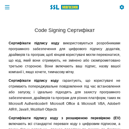
Code Signing Сертифікат
Сертифікати підпису коду
використовуються розробниками
програмного забезпечення для цифрового підпису додатків,
драйверів та програм, щоб кінцеві користувачі могли переконатися,
що код, який вони отримують, не змінено або скомпрометовано
третьою стороною. Вони включають ваш підпис, назву вашої
компанії і, якщо хочете, тимчасову мітку.
Сертифікати підпису коду
гарантують, що користувачі не
отримають попереджувальне повідомлення під час встановлення
або запуску, і ідеально підходять для захисту програмного
забезпечення, драйверів та програм для різних платформ, таких як
Microsoft Authenticode® Microsoft Office & Microsoft VBA, Adobe®
AIR®, Java®, Mozilla® Objects
Сертифікати підпису коду з розширеною перевіркою (EV)
включають всі стандартні переваги коду з цифровим підписом, а