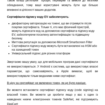
також більш ретельни процес перевірки та вимоги до безпеки
обладнання, тому ваші користувачі можуть бути ще більше
впевнені в цілісності ваших додатків.
Сертифікати підпису коду EV забезпечують
:
двофакторну авторизацію на токені, що ви отримуєте після
покупки сертифіката. Тільки ті, хто має фізичний пристрій,
можуть підписати код за допомогою сертифіката підпису коду
EV, забезпечуючи посилену автентифікацію та підвищену
безпеку.
Миттєва репутація за допомогою Microsoft Smartscreen Filter
Сертифікати підпису коду можуть бути встановлені на HSM або
на захищений токен
Універсальний підпис для різних платформ
Звертаємо вашу увагу, що для мобільних програм дані сертифікати
не використовуються. У Android є система, що використовує власні
параметри, що самозавіряють, а Apple вимагає, щоб ви
використовували тільки виданими ними сертифікат.
В ціну за сертифікат не включено токен, як це було раніше.
Ви можете встановити сертифікат підпису коду (code signing) на
власний токен. Ви можете це зробити якщо у вас є один із
наведених нижче електронних токенів SafeNet, які підтримують
DigiCert: