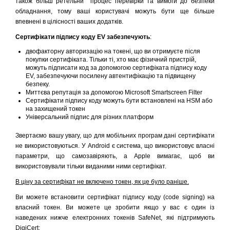
також більш ретельни процес перевірки та вимоги до безпеки
обладнання, тому ваші користувачі можуть бути ще більше
впевнені в цілісності ваших додатків.
Сертифікати підпису коду EV забезпечують
:
двофакторну авторизацію на токені, що ви отримуєте після
покупки сертифіката. Тільки ті, хто має фізичний пристрій,
можуть підписати код за допомогою сертифіката підпису коду
EV, забезпечуючи посилену автентифікацію та підвищену
безпеку.
Миттєва репутація за допомогою Microsoft Smartscreen Filter
Сертифікати підпису коду можуть бути встановлені на HSM або
на захищений токен
Універсальний підпис для різних платформ
Звертаємо вашу увагу, що для мобільних програм дані сертифікати
не використовуються. У Android є система, що використовує власні
параметри, що самозавіряють, а Apple вимагає, щоб ви
використовували тільки виданими ними сертифікат.
В ціну за сертифікат не включено токен, як це було раніше.
Ви можете встановити сертифікат підпису коду (code signing) на
власний токен. Ви можете це зробити якщо у вас є один із
наведених нижче електронних токенів SafeNet, які підтримують
DigiCert: