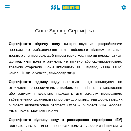
Code Signing Сертифікат
Сертифікати підпису коду
використовуються розробниками
програмного забезпечення для цифрового підпису додатків,
драйверів та програм, щоб кінцеві користувачі могли переконатися,
що код, який вони отримують, не змінено або скомпрометовано
третьою стороною. Вони включають ваш підпис, назву вашої
компанії і, якщо хочете, тимчасову мітку.
Сертифікати підпису коду
гарантують, що користувачі не
отримають попереджувальне повідомлення під час встановлення
або запуску, і ідеально підходять для захисту програмного
забезпечення, драйверів та програм для різних платформ, таких як
Microsoft Authenticode® Microsoft Office & Microsoft VBA, Adobe®
AIR®, Java®, Mozilla® Objects
Сертифікати підпису коду з розширеною перевіркою (EV)
включають всі стандартні переваги коду з цифровим підписом, а