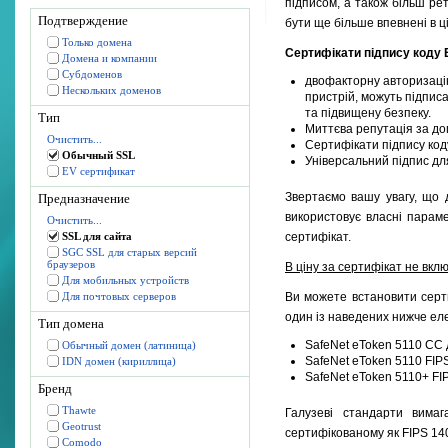
підписом, а також більш ре
Подтверждение
бути ще більше впевнені в ці
Только домена
Сертифікати підпису коду
Домена и компании
Субдоменов
двофакторну авторизацію 
Нескольких доменов
пристрій, можуть підпис
та підвищену безпеку.
Тип
Миттєва репутація за доп
Очистить...
Сертифікати підпису код
Обычный SSL
Універсальний підпис д
EV сертификат
Звертаємо вашу увагу, що 
Предназначение
використовує власні парам
Очистить...
SSL для сайта
сертифікат.
SGC SSL для старых версий
браузеров
В ціну за сертифікат не вкл
Для мобильных устройств
Для почтовых серверов
Ви можете встановити серти
один із наведених нижче еле
Тип домена
SafeNet eToken 5110 CC д
Обычный домен (латиница)
SafeNet eToken 5110 FIP
IDN домен (кириллица)
SafeNet eToken 5110+ FIP
Бренд
Thawte
Галузеві стандарти вимаг
Geotrust
сертифікованому як FIPS 140
Comodo