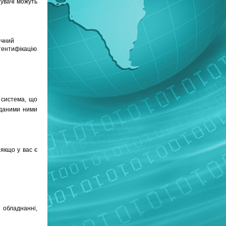
увачі можуть
ичний
тентифікацію
 система, що
иданими ними
якщо у вас є
 обладнанні,