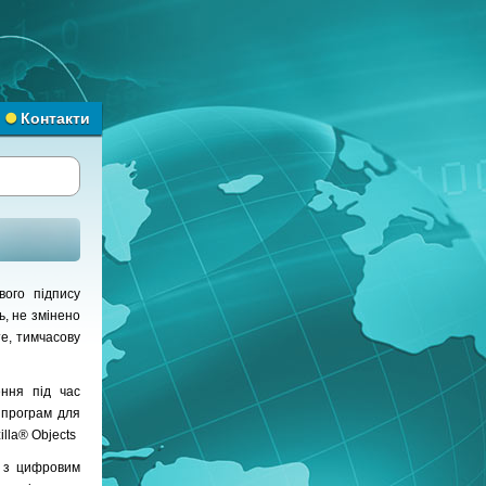
Контакти
ого підпису
ь, не змінено
е, тимчасову
ення під час
 програм для
illa® Objects
у з цифровим