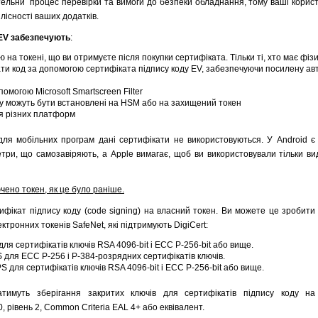
тельни процес перевірки та вимоги до безпеки обладнання, тому ваші корист
лісності ваших додатків.
 EV забезпечують
:
на токені, що ви отримуєте після покупки сертифіката. Тільки ті, хто має фіз
ати код за допомогою сертифіката підпису коду EV, забезпечуючи посилену ав
омогою Microsoft Smartscreen Filter
у можуть бути встановлені на HSM або на захищений токен
ля різних платформ
для мобільних програм дані сертифікати не використовуються. У Android є
етри, що самозавіряють, а Apple вимагає, щоб ви використовували тільки в
ючено токен, як це було раніше.
фікат підпису коду (code signing) на власний токен. Ви можете це зробити 
ктронних токенів SafeNet, які підтримують DigiCert:
ля сертифікатів ключів RSA 4096-bit і ECC P-256-bit або вище.
S для ECC P-256 і P-384-розрядних сертифікатів ключів.
S для сертифікатів ключів RSA 4096-bit і ECC P-256-bit або вище.
атимуть зберігання закритих ключів для сертифікатів підпису коду на
, рівень 2, Common Criteria EAL 4+ або еквівалент.