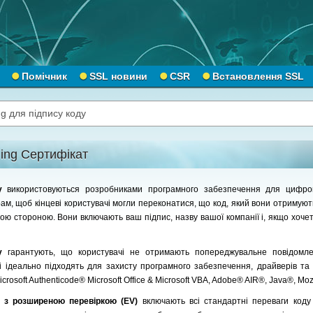
Помічник
SSL новини
CSR
Встановлення SSL
g для підпису коду
ing Сертифікат
ду
використовуються розробниками програмного забезпечення для цифров
рам, щоб кінцеві користувачі могли переконатися, що код, який вони отримуют
ю стороною. Вони включають ваш підпис, назву вашої компанії і, якщо хочет
ду
гарантують, що користувачі не отримають попереджувальне повідомл
 і ідеально підходять для захисту програмного забезпечення, драйверів та
crosoft Authenticode® Microsoft Office & Microsoft VBA, Adobe® AIR®, Java®, Moz
у з розширеною перевіркою (EV)
включають всі стандартні переваги код