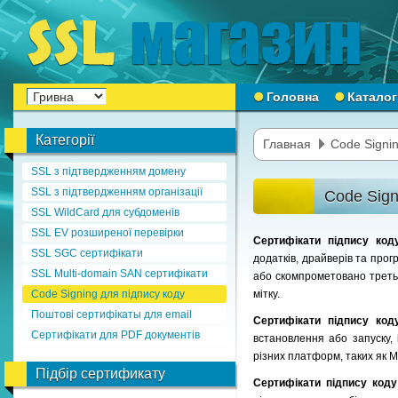
Головна
Каталог
Категорії
Главная
Code Signin
SSL з підтвердженням домену
SSL з підтвердженням організації
Code Sign
SSL WildCard для субдоменів
SSL EV розширеної перевірки
Сертифікати підпису ко
SSL SGC сертифікати
додатків, драйверів та прог
SSL Multi-domain SAN сертифікати
або скомпрометовано третьо
Code Signing для підпису коду
мітку.
Поштові сертифікаты для email
Сертифікати підпису ко
Сертифікати для PDF документів
встановлення або запуску,
різних платформ, таких як Mi
Підбір сертификату
Сертифікати підпису код