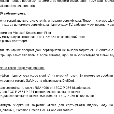
тельни процес перевірки та вимоги до безпеки обладнання, тому ваші корист
лісності ваших додатків.
 EV забезпечують
:
на токені, що ви отримуєте після покупки сертифіката. Тільки ті, хто має фіз
ати код за допомогою сертифіката підпису коду EV, забезпечуючи посилену ав
омогою Microsoft Smartscreen Filter
у можуть бути встановлені на HSM або на захищений токен
ля різних платформ
для мобільних програм дані сертифікати не використовуються. У Android є
етри, що самозавіряють, а Apple вимагає, щоб ви використовували тільки в
ючено токен, як це було раніше.
фікат підпису коду (code signing) на власний токен. Ви можете це зробити 
ктронних токенів SafeNet, які підтримують DigiCert:
ля сертифікатів ключів RSA 4096-bit і ECC P-256-bit або вище.
S для ECC P-256 і P-384-розрядних сертифікатів ключів.
S для сертифікатів ключів RSA 4096-bit і ECC P-256-bit або вище.
атимуть зберігання закритих ключів для сертифікатів підпису коду на
, рівень 2, Common Criteria EAL 4+ або еквівалент.