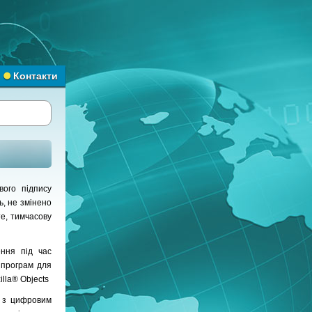
Контакти
ого підпису
ь, не змінено
е, тимчасову
ення під час
 програм для
illa® Objects
у з цифровим