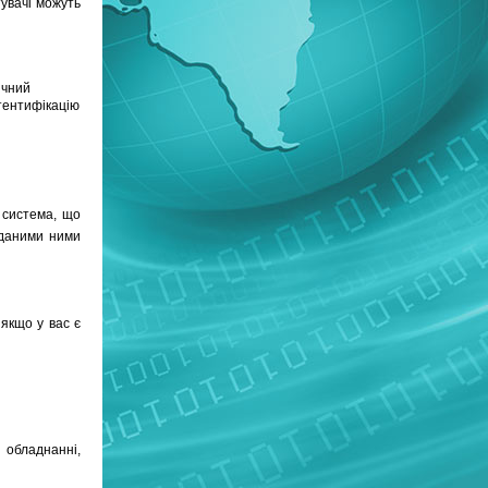
увачі можуть
ичний
тентифікацію
 система, що
иданими ними
якщо у вас є
 обладнанні,