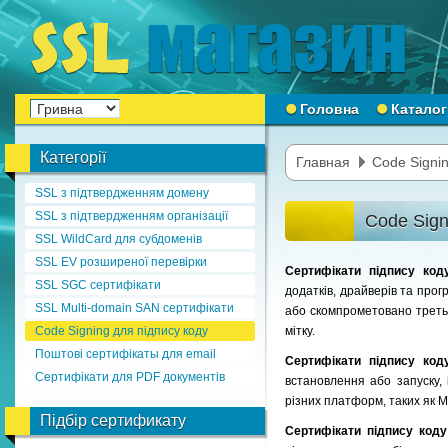
Головна
Каталог
Категорії
Главная
Code Signin
SSL з підтвердженням домену
SSL з підтвердженням організації
Code Sign
SSL WildCard для субдоменів
SSL EV розширеної перевірки
Сертифікати підпису ко
SSL SGC сертифікати
додатків, драйверів та прог
SSL Multi-domain SAN сертифікати
або скомпрометовано третьо
Code Signing для підпису коду
мітку.
Поштові сертифікаты для email
Сертифікати підпису ко
Сертифікати для PDF документів
встановлення або запуску,
різних платформ, таких як Mi
Підбір сертификату
Сертифікати підпису код