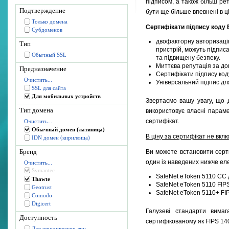
підписом, а також більш ре
Подтверждение
бути ще більше впевнені в ці
Только домена
Сертифікати підпису коду
Субдоменов
двофакторну авторизацію 
Тип
пристрій, можуть підпис
Обычный SSL
та підвищену безпеку.
Миттєва репутація за доп
Предназначение
Сертифікати підпису код
Очистить...
Універсальний підпис д
SSL для сайта
Для мобильных устройств
Звертаємо вашу увагу, що 
Тип домена
використовує власні парам
сертифікат.
Очистить...
Обычный домен (латиница)
В ціну за сертифікат не вкл
IDN домен (кириллица)
Бренд
Ви можете встановити серти
один із наведених нижче еле
Очистить...
Symantec
SafeNet eToken 5110 CC д
Thawte
SafeNet eToken 5110 FIP
Geotrust
SafeNet eToken 5110+ FIP
Comodo
Digicert
Галузеві стандарти вимаг
Доступность
сертифікованому як FIPS 140
Для юридических лиц