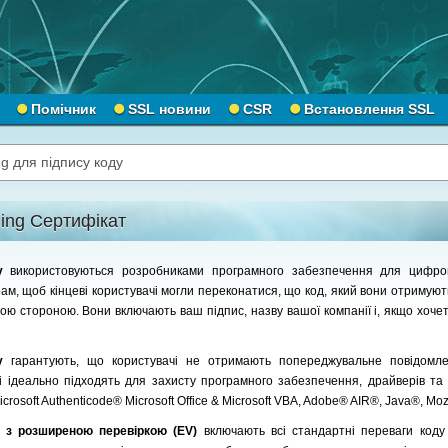
Помічник
SSL новини
CSR
Встановлення SSL
g для підпису коду
ing Сертифікат
ду
використовуються розробниками програмного забезпечення для цифров
рам, щоб кінцеві користувачі могли переконатися, що код, який вони отримуют
ю стороною. Вони включають ваш підпис, назву вашої компанії і, якщо хочет
ду
гарантують, що користувачі не отримають попереджувальне повідомл
 і ідеально підходять для захисту програмного забезпечення, драйверів та
crosoft Authenticode® Microsoft Office & Microsoft VBA, Adobe® AIR®, Java®, Moz
у з розширеною перевіркою (EV)
включають всі стандартні переваги код