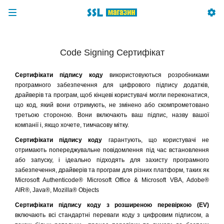
Code Signing Сертифікат
Сертифікати підпису коду
використовуються розробниками
програмного забезпечення для цифрового підпису додатків,
драйверів та програм, щоб кінцеві користувачі могли переконатися,
що код, який вони отримують, не змінено або скомпрометовано
третьою стороною. Вони включають ваш підпис, назву вашої
компанії і, якщо хочете, тимчасову мітку.
Сертифікати підпису коду
гарантують, що користувачі не
отримають попереджувальне повідомлення під час встановлення
або запуску, і ідеально підходять для захисту програмного
забезпечення, драйверів та програм для різних платформ, таких як
Microsoft Authenticode® Microsoft Office & Microsoft VBA, Adobe®
AIR®, Java®, Mozilla® Objects
Сертифікати підпису коду з розширеною перевіркою (EV)
включають всі стандартні переваги коду з цифровим підписом, а