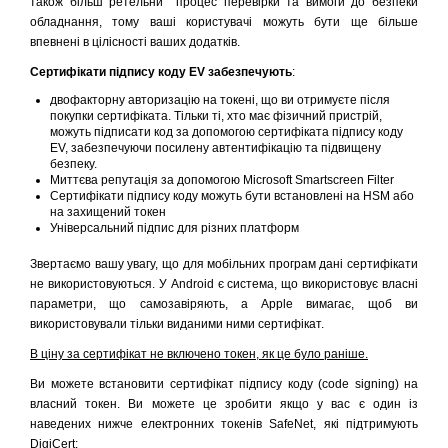
також більш ретельни процес перевірки та вимоги до безпеки
обладнання, тому ваші користувачі можуть бути ще більше
впевнені в цілісності ваших додатків.
Сертифікати підпису коду EV забезпечують
:
двофакторну авторизацію на токені, що ви отримуєте після
покупки сертифіката. Тільки ті, хто має фізичний пристрій,
можуть підписати код за допомогою сертифіката підпису коду
EV, забезпечуючи посилену автентифікацію та підвищену
безпеку.
Миттєва репутація за допомогою Microsoft Smartscreen Filter
Сертифікати підпису коду можуть бути встановлені на HSM або
на захищений токен
Універсальний підпис для різних платформ
Звертаємо вашу увагу, що для мобільних програм дані сертифікати
не використовуються. У Android є система, що використовує власні
параметри, що самозавіряють, а Apple вимагає, щоб ви
використовували тільки виданими ними сертифікат.
В ціну за сертифікат не включено токен, як це було раніше.
Ви можете встановити сертифікат підпису коду (code signing) на
власний токен. Ви можете це зробити якщо у вас є один із
наведених нижче електронних токенів SafeNet, які підтримують
DigiCert: