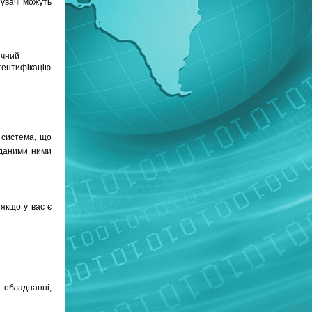
увачі можуть
ичний
тентифікацію
 система, що
иданими ними
якщо у вас є
 обладнанні,