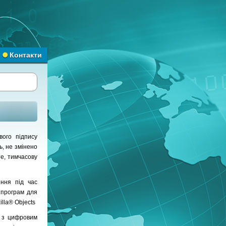
Контакти
ого підпису
ь, не змінено
е, тимчасову
ення під час
 програм для
illa® Objects
у з цифровим