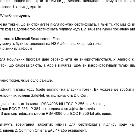
тельни процес перевірки та вимоги до безпеки обладнання, тому ваші корист
лісності ваших додатків.
 EV забезпечують
:
на токені, що ви отримуєте після покупки сертифіката. Тільки ті, хто має фіз
ати код за допомогою сертифіката підпису коду EV, забезпечуючи посилену ав
омогою Microsoft Smartscreen Filter
у можуть бути встановлені на HSM або на захищений токен
ля різних платформ
для мобільних програм дані сертифікати не використовуються. У Android є
етри, що самозавіряють, а Apple вимагає, щоб ви використовували тільки в
ючено токен, як це було раніше.
фікат підпису коду (code signing) на власний токен. Ви можете це зробити 
ктронних токенів SafeNet, які підтримують DigiCert:
ля сертифікатів ключів RSA 4096-bit і ECC P-256-bit або вище.
S для ECC P-256 і P-384-розрядних сертифікатів ключів.
S для сертифікатів ключів RSA 4096-bit і ECC P-256-bit або вище.
атимуть зберігання закритих ключів для сертифікатів підпису коду на
, рівень 2, Common Criteria EAL 4+ або еквівалент.