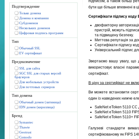
підписом, а також більш ре
Подтверждение
бути ще більше впевнені в ці
Только домена
Сертифікати підпису коду
Домена и компании
Субдоменов
двофакторну авторизацію 
Нескольких доменов
пристрій, можуть підпис
Цифровая подпись программ
та підвищену безпеку.
Миттєва репутація за доп
Тип
Сертифікати підпису код
Обычный SSL
Універсальний підпис д
EV сертификат
Звертаємо вашу увагу, що 
Предназначение
використовує власні парам
SSL для сайта
SGC SSL для старых версий
сертифікат.
браузеров
Для мобильных устройств
В ціну за сертифікат не вкл
Для почтовых серверов
Ви можете встановити серти
Тип домена
один із наведених нижче еле
Обычный домен (латиница)
SafeNet eToken 5110 CC д
IDN домен (кириллица)
SafeNet eToken 5110 FIP
Бренд
SafeNet eToken 5110+ FIP
Symantec
Thawte
Галузеві стандарти вимаг
Geotrust
сертифікованому як FIPS 140
Comodo