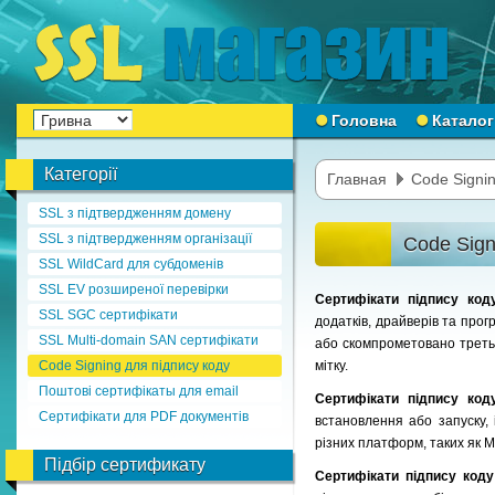
Головна
Каталог
Категорії
Главная
Code Signin
SSL з підтвердженням домену
SSL з підтвердженням організації
Code Sign
SSL WildCard для субдоменів
SSL EV розширеної перевірки
Сертифікати підпису ко
SSL SGC сертифікати
додатків, драйверів та прог
SSL Multi-domain SAN сертифікати
або скомпрометовано третьо
Code Signing для підпису коду
мітку.
Поштові сертифікаты для email
Сертифікати підпису ко
Сертифікати для PDF документів
встановлення або запуску,
різних платформ, таких як Mi
Підбір сертификату
Сертифікати підпису код