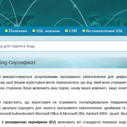
Помічник
SSL новини
CSR
Встановлення SSL
g для підпису коду
ing Сертифікат
ду
використовуються розробниками програмного забезпечення для цифров
рам, щоб кінцеві користувачі могли переконатися, що код, який вони отримуют
ю стороною. Вони включають ваш підпис, назву вашої компанії і, якщо хочет
ду
гарантують, що користувачі не отримають попереджувальне повідомл
 і ідеально підходять для захисту програмного забезпечення, драйверів та
crosoft Authenticode® Microsoft Office & Microsoft VBA, Adobe® AIR®, Java®, Moz
у з розширеною перевіркою (EV)
включають всі стандартні переваги код