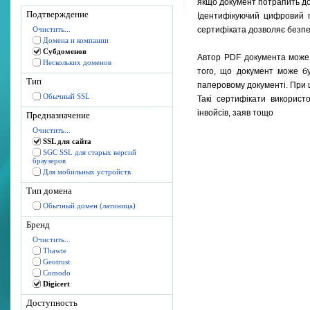
якщо документ потрапить до
Подтверждение
Ідентифікуючий цифровий п
Очистить...
сертифіката дозволяє безп
Домена и компании
Субдоменов
Автор PDF документа може 
Нескольких доменов
того, що документ може бу
Тип
паперовому документі. При 
Обычный SSL
Такі сертифікати використ
інвойсів, заяв тощо
Предназначение
Очистить...
SSL для сайта
SGC SSL для старых версий
браузеров
Для мобильных устройств
Тип домена
Обычный домен (латиница)
Бренд
Очистить...
Thawte
Geotrust
Comodo
Digicert
Доступность