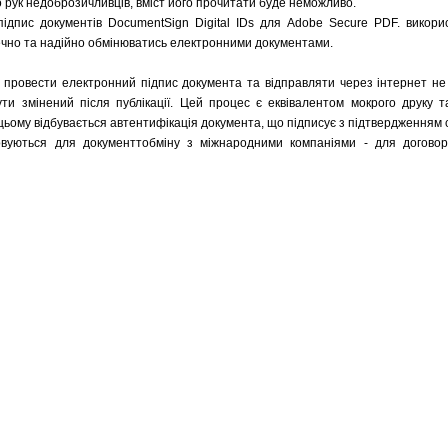
 рук недоброзичливців, вміст його прочитати буде неможливо.
ідпис документів DocumentSign Digital IDs для Adobe Secure PDF. викори
ечно та надійно обмінюватись електронними документами.
провести електронний підпис документа та відправляти через інтернет н
ти змінений після публікації. Цей процес є еквівалентом мокрого друку т
цьому відбувається автентифікація документа, що підписує з підтвердженням 
овуються для документтобміну з міжнародними компаніями - для договорів