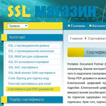
Головна
Каталог
Категорії
Главная
Сертифікат
SSL з підтвердженням домену
SSL з підтвердженням організації
Сертифік
SSL WildCard для субдоменів
SSL EV розширеної перевірки
Portable Document Format 
SSL SGC сертифікати
наприклад, бланки контракті
SSL Multi-domain SAN сертифікати
чого їх надсилали паперов
Code Signing для підпису коду
Тепер PDF-документи можна 
Електронний цифровий під
Поштові сертифікаты для email
підробки. Електронний цифр
Сертифікати для PDF документів
використанням засобів крип
За підписом одержувач по
Підбір сертификату
підписано. Крім того, підп