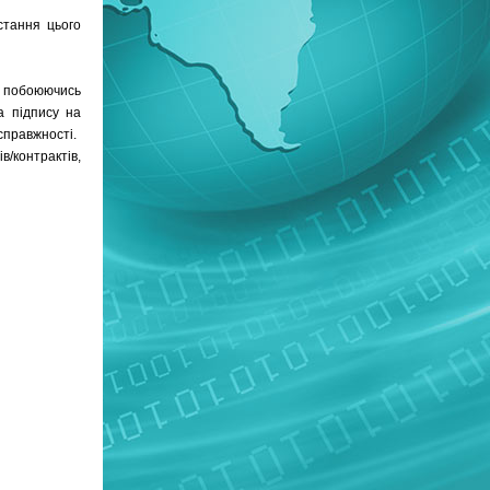
стання цього
е побоюючись
а підпису на
справжності.
/контрактів,