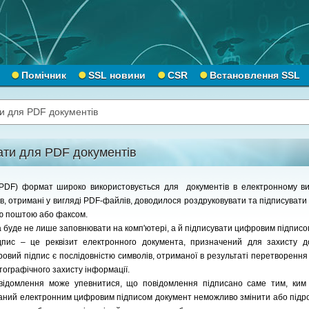
Помічник
SSL новини
CSR
Встановлення SSL
и для PDF документів
ати для PDF документів
(PDF) формат широко використовується для документів в електронному виг
в, отримані у вигляді PDF-файлів, доводилося роздруковувати та підписувати 
ою поштою або факсом.
буде не лише заповнювати на комп'ютері, а й підписувати цифровим підписо
пис – це реквізит електронного документа, призначений для захисту д
овий підпис є послідовністю символів, отриманої в результаті перетворення
тографічного захисту інформації.
відомлення може упевнитися, що повідомлення підписано саме тим, ким
исаний електронним цифровим підписом документ неможливо змінити або підро