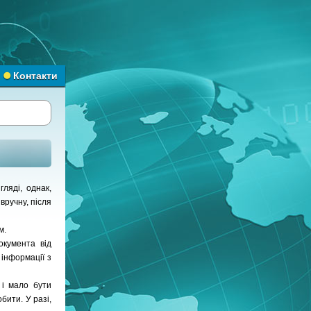
Контакти
ляді, однак,
вручну, після
м.
окумента від
 інформації з
 і мало бути
бити. У разі,