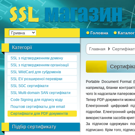
Головна
Каталог
Категорії
Главная
Сертифікат
SSL з підтвердженням домену
SSL з підтвердженням організації
Сертифік
SSL WildCard для субдоменів
SSL EV розширеної перевірки
Portable Document Format 
SSL SGC сертифікати
наприклад, бланки контракті
SSL Multi-domain SAN сертифікати
чого їх надсилали паперов
Code Signing для підпису коду
Тепер PDF-документи можна 
Електронний цифровий під
Поштові сертифікаты для email
підробки. Електронний цифр
Сертифікати для PDF документів
використанням засобів крип
За підписом одержувач по
Підбір сертификату
підписано. Крім того, підп