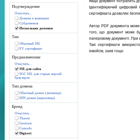
якщо документ потрапить до
Подтверждение
Ідентифікуючий цифровий п
Очистить...
сертифіката дозволяє безп
Домена и компании
Субдоменов
Автор PDF документа може 
Нескольких доменов
того, що документ може бу
Тип
паперовому документі. При 
Обычный SSL
Такі сертифікати використ
EV сертификат
інвойсів, заяв тощо
Предназначение
Очистить...
SSL для сайта
SGC SSL для старых версий
браузеров
Тип домена
Обычный домен (латиница)
IDN домен (кириллица)
Бренд
Очистить...
Thawte
Geotrust
Comodo
Digicert