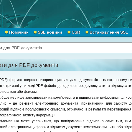
Помічник
SSL новини
CSR
Встановлення SSL
и для PDF документів
ати для PDF документів
(PDF) формат широко використовується для документів в електронному виг
в, отримані у вигляді PDF-файлів, доводилося роздруковувати та підписувати 
ою поштою або факсом.
буде не лише заповнювати на комп'ютері, а й підписувати цифровим підписо
пис – це реквізит електронного документа, призначений для захисту д
овий підпис є послідовністю символів, отриманої в результаті перетворення
тографічного захисту інформації.
відомлення може упевнитися, що повідомлення підписано саме тим, ким
исаний електронним цифровим підписом документ неможливо змінити або підро