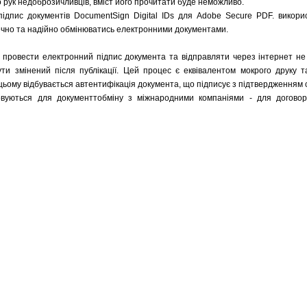
 рук недоброзичливців, вміст його прочитати буде неможливо.
ідпис документів DocumentSign Digital IDs для Adobe Secure PDF. викори
ечно та надійно обмінюватись електронними документами.
провести електронний підпис документа та відправляти через інтернет н
ти змінений після публікації. Цей процес є еквівалентом мокрого друку т
цьому відбувається автентифікація документа, що підписує з підтвердженням 
овуються для документтобміну з міжнародними компаніями - для договорів