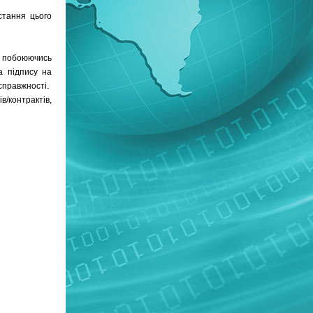
стання цього
е побоюючись
а підпису на
справжності.
/контрактів,