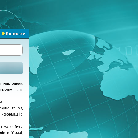
Контакти
ляді, однак,
вручну, після
м.
окумента від
 інформації з
 і мало бути
бити. У разі,