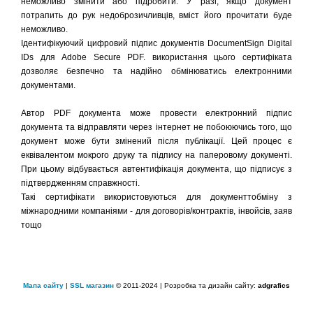
неможливо змінити або підробити. У разі, якщо документ
потрапить до рук недоброзичливців, вміст його прочитати буде
неможливо.
Ідентифікуючий цифровий підпис документів DocumentSign Digital
IDs для Adobe Secure PDF. використання цього сертифіката
дозволяє безпечно та надійно обмінюватись електронними
документами.
Автор PDF документа може провести електронний підпис
документа та відправляти через інтернет не побоюючись того, що
документ може бути змінений після публікації. Цей процес є
еквівалентом мокрого друку та підпису на паперовому документі.
При цьому відбувається автентифікація документа, що підписує з
підтвердженням справжності.
Такі сертифікати використовуються для документтобміну з
міжнародними компаніями - для договорів/контрактів, інвойсів, заяв
тощо
Мапа сайту
|
SSL магазин
© 2011-2024 | Розробка та дизайн сайту:
adgrafics