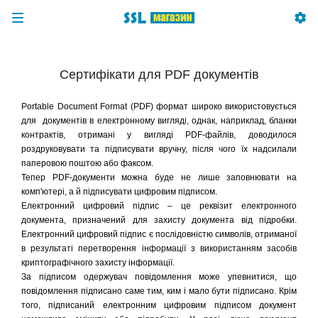
Сертифікати для PDF документів
Portable Document Format (PDF) формат широко використовується
для документів в електронному вигляді, однак, наприклад, бланки
контрактів, отримані у вигляді PDF-файлів, доводилося
роздруковувати та підписувати вручну, після чого їх надсилали
паперовою поштою або факсом.
Тепер PDF-документи можна буде не лише заповнювати на
комп'ютері, а й підписувати цифровим підписом.
Електронний цифровий підпис – це реквізит електронного
документа, призначений для захисту документа від підробки.
Електронний цифровий підпис є послідовністю символів, отриманої
в результаті перетворення інформації з використанням засобів
криптографічного захисту інформації.
За підписом одержувач повідомлення може упевнитися, що
повідомлення підписано саме тим, ким і мало бути підписано. Крім
того, підписаний електронним цифровим підписом документ