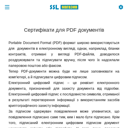
Сертифікати для PDF документів
Portable Document Format (PDF) формат широко використовується
для документів в електронному вигляді, однак, наприклад, бланки
контрактів, отримані у вигляді PDF-файлів, доводилося
роздруковувати та підписувати вручну, після чого їх надсилали
паперовою поштою або факсом.
Тепер PDF-документи можна буде не лише заповнювати на
комп'ютері, а й підписувати цифровим підписом.
Електронний цифровий підпис – це реквізит електронного
документа, призначений для захисту документа від підробки.
Електронний цифровий підпис є послідовністю символів, отриманої
в результаті перетворення інформації з використанням засобів
криптографічного захисту інформації.
За підписом одержувач повідомлення може упевнитися, що
повідомлення підписано саме тим, ким і мало бути підписано. Крім
того, підписаний електронним цифровим підписом документ