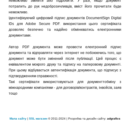
неможливо змінити або підробити. У разі, якщо документ
потрапить до рук недоброзичливців, вміст його прочитати буде
неможливо.
Ідентифікуючий цифровий підпис документів DocumentSign Digital
IDs для Adobe Secure PDF. використання цього сертифіката
дозволяє безпечно та надійно обмінюватись електронними
документами.
Автор PDF документа може провести електронний підпис
документа та відправляти через інтернет не побоюючись того, що
документ може бути змінений після публікації. Цей процес є
еквівалентом мокрого друку та підпису на паперовому документі.
При цьому відбувається автентифікація документа, що підписує з
підтвердженням справжності.
Такі сертифікати використовуються для документтобміну з
міжнародними компаніями - для договорів/контрактів, інвойсів, заяв
тощо
Мапа сайту
|
SSL магазин
© 2011-2024 | Розробка та дизайн сайту:
adgrafics